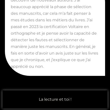
découvrir de nouveaux auteurs. J’ai
beaucoup apprécié la phase de sélection
des manuscrits, car cela m’a fait penser à
mes études dans les métiers du livres. J’ai
passé en 2023 la certification Voltaire en
orthographe et je pense avoir la capacité de
détecter les fautes et sélectionner de
manière juste les manuscrits. En général, je
fais en sorte d’avoir un avis juste sur les livres
que je chronique, et j’explique ce que j’ai
apprécié ou non.
La lecture et toi !