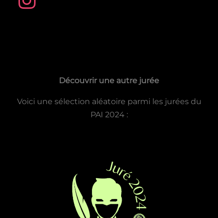
n
s
t
a
Découvrir une autre jurée
g
Voici une sélection aléatoire parmi les jurées du
r
PAI 2024 :
a
m