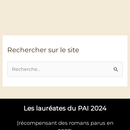
Rechercher sur le site
R
e
c
h
Les lauréates du PAI 2024
e
r
(récompensant des romans parus en
c