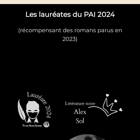
h
Les lauréates du PAI 2024
e
r
(récompensant des romans parus en
c
2023)
h
e
r
: