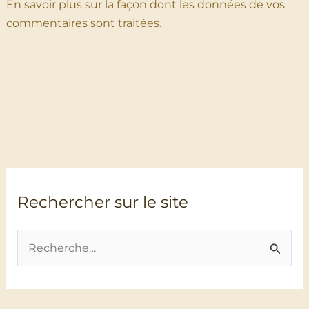
En savoir plus sur la façon dont les données de vos
commentaires sont traitées
.
Rechercher sur le site
R
e
c