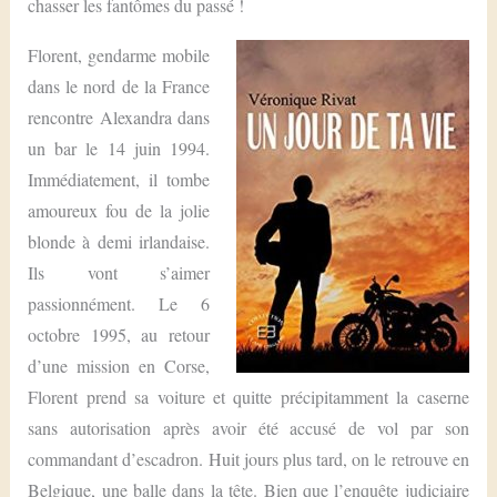
chasser les fantômes du passé !
Florent, gendarme mobile
dans le nord de la France
rencontre Alexandra dans
un bar le 14 juin 1994.
Immédiatement, il tombe
amoureux fou de la jolie
blonde à demi irlandaise.
Ils vont s’aimer
passionnément. Le 6
octobre 1995, au retour
d’une mission en Corse,
Florent prend sa voiture et quitte précipitamment la caserne
sans autorisation après avoir été accusé de vol par son
commandant d’escadron. Huit jours plus tard, on le retrouve en
Belgique, une balle dans la tête. Bien que l’enquête judiciaire