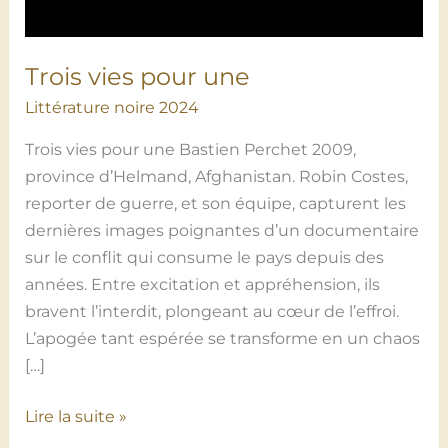
Trois vies pour une
Littérature noire 2024
Trois vies pour une Bastien Perchet 2009,
province d’Helmand, Afghanistan. Robin Costes,
reporter de guerre, et son équipe, capturent les
dernières images poignantes d’un documentaire
sur le conflit qui consume le pays depuis des
années. Entre excitation et appréhension, ils
bravent l’interdit, plongeant au cœur de l’effroi.
L’apogée tant espérée se transforme en un chaos
[…]
Lire la suite »