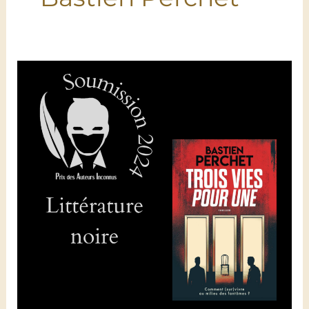
Trois
vies
pour
une